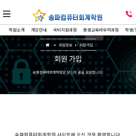
학원소개
개강안내
국비지원과정
평생교육바우처과정
학생/
회원정보
회원가입
회원 가입
송파컴퓨터회계학원은 당신의 꿈을 응원합니다!
송파컴퓨터회계학원 사이트에 오신 것을 환영합니다.